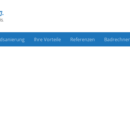
].
s.
adsanierung
Ihre Vorteile
Referenzen
Badrechner